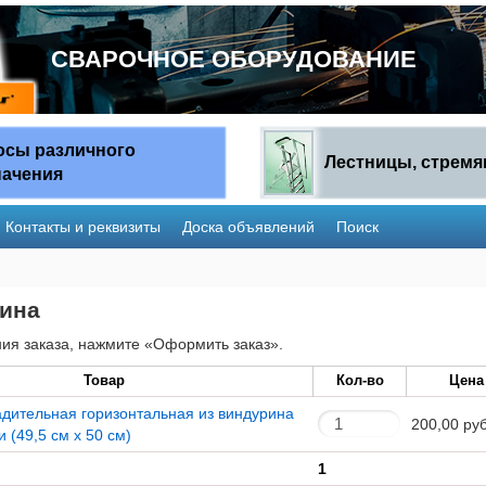
СВАРОЧНОЕ ОБОРУДОВАНИЕ
осы различного
Лестницы, стремя
начения
Контакты и реквизиты
Доска объявлений
Поиск
зина
я заказа, нажмите «Оформить заказ».
Товар
Кол-во
Цена
адительная горизонтальная из виндурина
200,00 руб
и (49,5 см х 50 см)
1