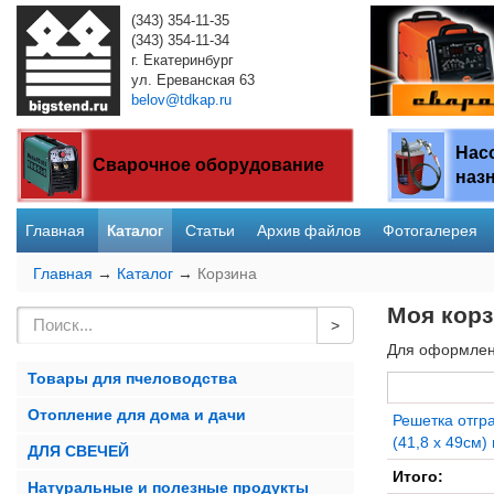
(343) 354-11-35
(343) 354-11-34
г. Екатеринбург
ул. Ереванская 63
belov@tdkap.ru
Нас
Сварочное оборудование
наз
Главная
Каталог
Статьи
Архив файлов
Фотогалерея
Главная
→
Каталог
→
Корзина
Моя кор
Для оформлени
Товары для пчеловодства
Отопление для дома и дачи
Решетка отгр
(41,8 х 49см) 
ДЛЯ СВЕЧЕЙ
Итого:
Натуральные и полезные продукты