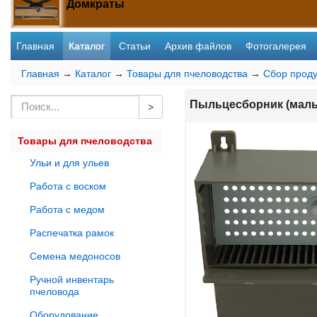
Домкраты
Главная
Каталог
Статьи
Архив файлов
Фотогалерея
Главная
→
Каталог
→
Товары для пчеловодства
→
Сбор прод
Пыльцесборник (мал
Товары для пчеловодства
Ульи и для ульев
Работа с воском
Работа с медом
Распечатка рамок
Семена медоносов
Ручной инвентарь
пчеловода
Оборудование