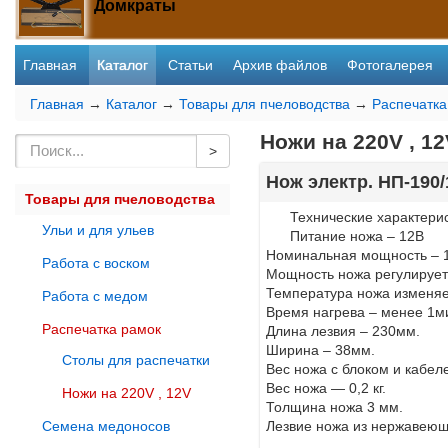
Домкраты
Главная
Каталог
Статьи
Архив файлов
Фотогалерея
Главная
→
Каталог
→
Товары для пчеловодства
→
Распечатка
Ножи на 220V , 12
Нож электр. НП-190/
Товары для пчеловодства
Технические характерис
Ульи и для ульев
Питание ножа – 12В
Номинальная мощность – 1
Работа с воском
Мощность ножа регулирует
Температура ножа изменяе
Работа с медом
Время нагрева – менее 1м
Распечатка рамок
Длина лезвия – 230мм.
Ширина – 38мм.
Столы для распечатки
Вес ножа с блоком и кабеле
Вес ножа — 0,2 кг.
Ножи на 220V , 12V
Толщина ножа 3 мм.
Семена медоносов
Лезвие ножа из нержавеющ